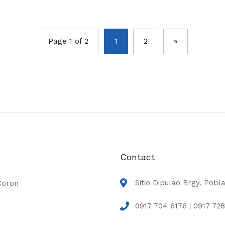
Page 1 of 2
1
2
»
Contact
Sitio Dipulao Brgy. Pob
Coron
0917 704 6176 | 0917 72